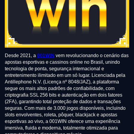
Desde 2021, a
001WIN
vem revolucionando o cenário das
apostas esportivas e cassinos online no Brasil, unindo
tecnologia de ponta, segurança internacional e
entretenimento ilimitado em um só lugar. Licenciada pela
Antillephone N.V. (Licença nº 8048/JAZ), a plataforma
segue os mais altos padrões de confiabilidade, com
criptografia SSL 256 bits e autenticação em dois fatores
(2FA), garantindo total proteção de dados e transações
seguras. Com mais de 3.000 jogos disponíveis, incluindo
slots envolventes, roleta, pôquer, blackjack e apostas
esportivas ao vivo, a 001WIN oferece uma experiência
imersiva, fluida e moderna, totalmente otimizada para