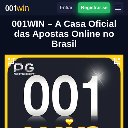
Entrar
Registrar-se
001WIN – A Casa Oficial
das Apostas Online no
Brasil