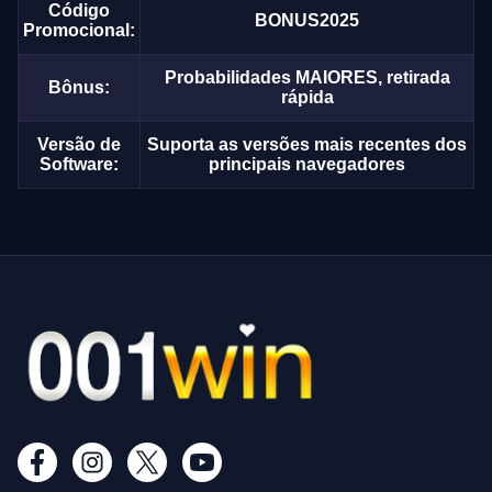
Código
BONUS2025
Promocional:
Probabilidades MAIORES, retirada
Bônus:
rápida
Versão de
Suporta as versões mais recentes dos
Software:
principais navegadores