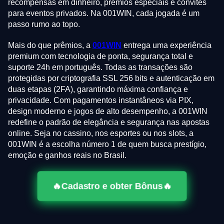
recompensas em dinheiro, prêmios especiais e convites
para eventos privados. Na 001WIN, cada jogada é um
passo rumo ao topo.
Mais do que prêmios, a
001WIN
entrega uma experiência
premium com tecnologia de ponta, segurança total e
suporte 24h em português. Todas as transações são
protegidas por criptografia SSL 256 bits e autenticação em
duas etapas (2FA), garantindo máxima confiança e
privacidade. Com pagamentos instantâneos via PIX,
design moderno e jogos de alto desempenho, a 001WIN
redefine o padrão de elegância e segurança nas apostas
online. Seja no cassino, nos esportes ou nos slots, a
001WIN é a escolha número 1 de quem busca prestígio,
emoção e ganhos reais no Brasil.
🔥Cadastro e obter Bônus🔥